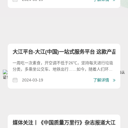
大江平台-大江(中国)一站式服务平台 这款产品，
一周吃一次素食，开空调不低于26℃，坚持每天进行垃圾
分类，多乘坐公交车、地铁出行……如今，随着人们环
保...
2024-03-19
了解详情
媒体关注丨《中国质量万里行》杂志报道大江平台-