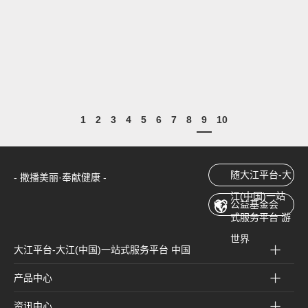
1
2
3
4
5
6
7
8
9
10
随大江平台-大
- 撒播美丽·奉献健康 -
江(中国)一站
公益基金会
式服务平台 游
世界
大江平台-大江(中国)一站式服务平台 中国
产品中心
资讯中心