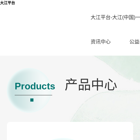
大江平台
大江平台-大江(中国)
资讯中心
公益
产品中心
Products