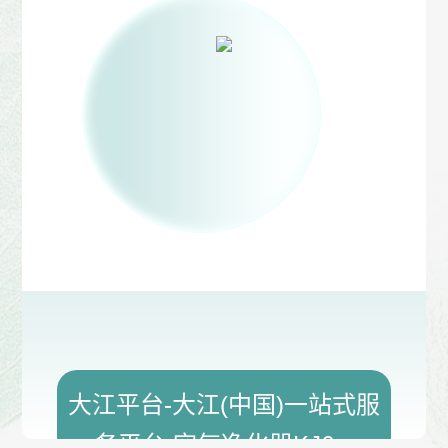
大江平台-大江(中国)一站式服
务平台 空气净化器KJ6...