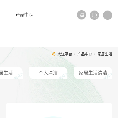
产品中心
大江平台
产品中心
家居生活
居生活
个人清洁
家居生活清洁