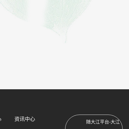
心
资讯中心
随大江平台-大江