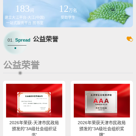
183
12
间
万名
建立大江平台-大江(中国)
受助学生
一站式服务平台 图书室
公益荣誉
Spread
01.
公益荣誉
2026年荣获-天津市民政局
2026年荣获天津市民政局
颁发的“3A级社会组织证
颁发的“3A级社会组织奖
书”
牌”