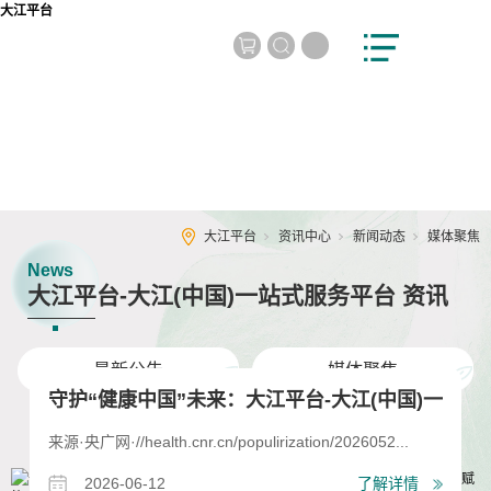
大江平台
大江平台
资讯中心
新闻动态
媒体聚焦
News
大江平台-大江(中国)一站式服务平台 资讯
最新公告
媒体聚焦
守护“健康中国”未来：大江平台-大江(中国)一站
来源·央广网·//health.cnr.cn/populirization/2026052...
2026-06-12
了解详情