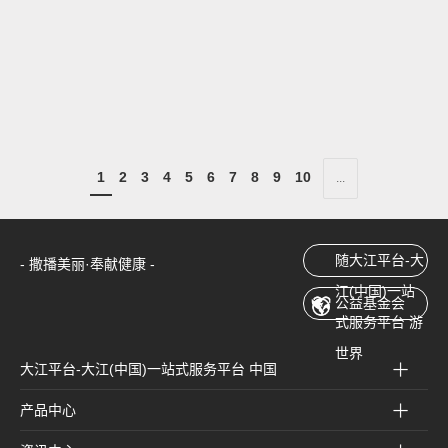
1
2
3
4
5
6
7
8
9
10
...
随大江平台-大
- 撒播美丽·奉献健康 -
江(中国)一站
公益基金会
式服务平台 游
世界
大江平台-大江(中国)一站式服务平台 中国
产品中心