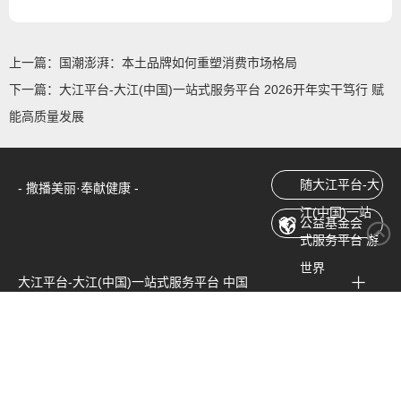
上一篇：
国潮澎湃：本土品牌如何重塑消费市场格局
下一篇：
大江平台-大江(中国)一站式服务平台 2026开年实干笃行 赋
能高质量发展
随大江平台-大
- 撒播美丽·奉献健康 -
江(中国)一站
公益基金会
式服务平台 游
世界
大江平台-大江(中国)一站式服务平台 中国
产品中心
资讯中心
加盟专区