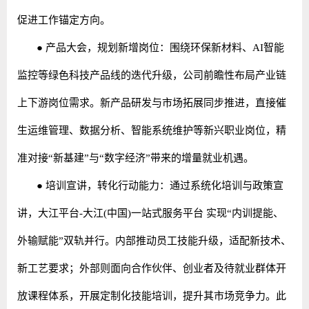
促进工作锚定方向。
● 产品大会，规划新增岗位：围绕环保新材料、AI智能
监控等绿色科技产品线的迭代升级，公司前瞻性布局产业链
上下游岗位需求。新产品研发与市场拓展同步推进，直接催
生运维管理、数据分析、智能系统维护等新兴职业岗位，精
准对接“新基建”与“数字经济”带来的增量就业机遇。
● 培训宣讲，转化行动能力：通过系统化培训与政策宣
讲，大江平台-大江(中国)一站式服务平台 实现“内训提能、
外输赋能”双轨并行。内部推动员工技能升级，适配新技术、
新工艺要求；外部则面向合作伙伴、创业者及待就业群体开
放课程体系，开展定制化技能培训，提升其市场竞争力。此