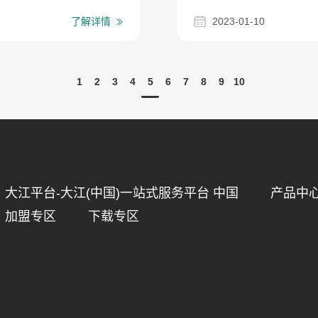
了解详情
2023-01-10
1
2
3
4
5
6
7
8
9
10
大江平台-大江(中国)一站式服务平台 中国
产品中
加盟专区
下载专区