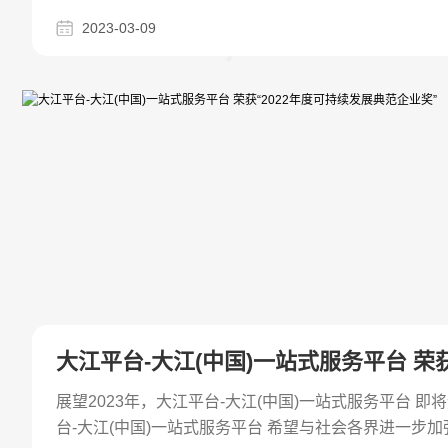
2023-03-09
大江平台-大江(中国)一站式服务平台 荣
展望2023年，大江平台-大江(中国)一站式服务平台 即
台-大江(中国)一站式服务平台 希望与社会各界进一步