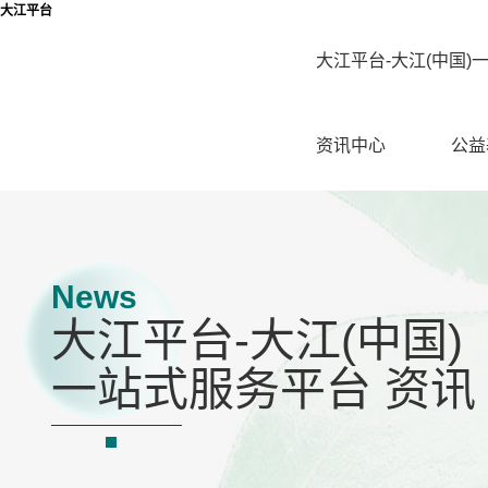
大江平台
大江平台-大江(中国)
资讯中心
公益
News
大江平台-大江(中国)
一站式服务平台 资讯