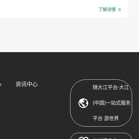
了解详情
心
资讯中心
随大江平台-大江
(中国)一站式服务
平台 游世界