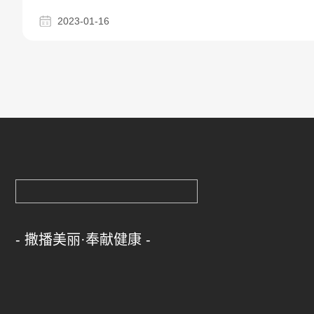
为社会和谐发展...
2023-01-16
- 撒播美丽·奉献健康 -