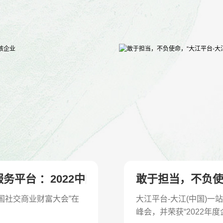
式服务平台 ：2022中国社交商业年度硬核企业
敢于担当，不负使
中国社交商业财富大会”在
大江平台-大江(中国)一
峰会，并荣获“2022年