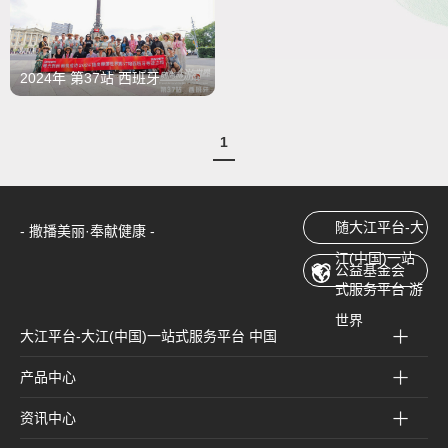
2024年 第37站 西班牙
1
随大江平台-大
- 撒播美丽·奉献健康 -
江(中国)一站
公益基金会
式服务平台 游
世界
大江平台-大江(中国)一站式服务平台 中国
产品中心
资讯中心