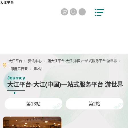
大江平台
大江平台
资讯中心
随大江平台-大江(中国)一站式服务平台 游世界
印度尼西亚
第2站
Journey
大江平台-大江(中国)一站式服务平台 游世界
第13站
第2站