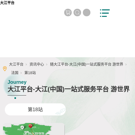
大江平台
大江平台
资讯中心
随大江平台-大江(中国)一站式服务平台 游世界
法国
第18站
Journey
大江平台-大江(中国)一站式服务平台 游世界
第18站