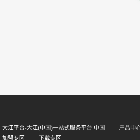
大江平台-大江(中国)一站式服务平台 中国
产品中
加盟专区
下载专区