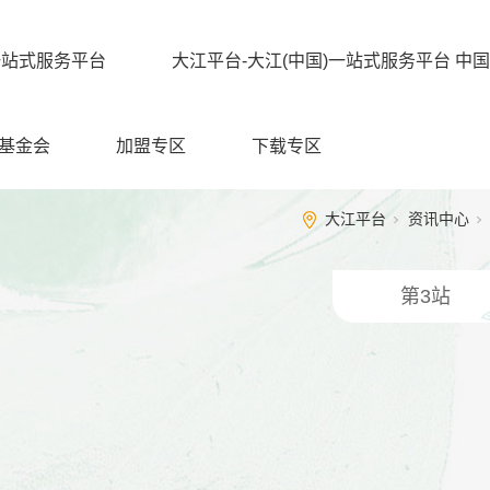
一站式服务平台
大江平台-大江(中国)一站式服务平台 中国
基金会
加盟专区
下载专区
大江平台
资讯中心
第3站