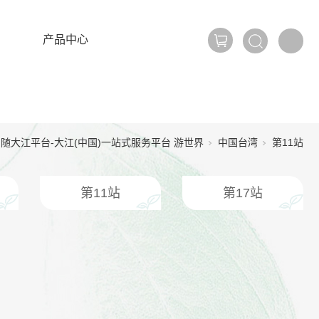
产品中心
随大江平台-大江(中国)一站式服务平台 游世界
中国台湾
第11站
第11站
第17站