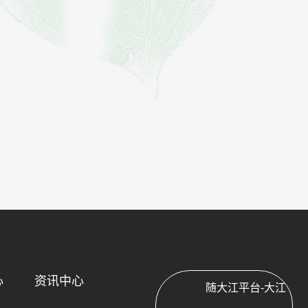
心
资讯中心
随大江平台-大江